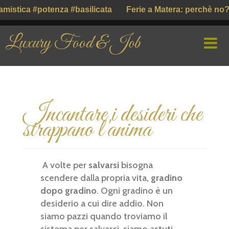
mistica #potenza #basilicata
Ferie a Matera: perchè no?
Luxury Food & Job
HOME
Incantare i desideri che
CHI SIAMO
strappano l'anima
PROFILE COMPANY
PARLIAMO DI
A volte per
salvarsi
bisogna
scendere dalla propria vita,
gradino
GUSTO ITALIANO ( ІТАЛІЙСЬКИЙ СМАК )
dopo gradino
. Ogni gradino è un
desiderio a cui dire addio. Non
siamo pazzi quando troviamo il