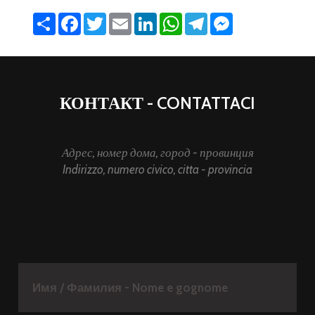
Share
Facebook
Twitter
Email
LinkedIn
WhatsApp
Telegram
Messenger
КОНТАКТ - CONTATTACI
Адрес, номер дома, город - провинция
Indirizzo, numero civico, citta - provincia