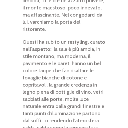
limpida, il cielo è un azzurro polvere,
il monte maestoso, poco innevato,
ma affascinante. Nel congedarci da
lui, varchiamo la porta del
ristorante.
Questi ha subito un
restyling, curato
nell'aspetto:
la sala è più ampia, in
stile montano, ma moderna, il
pavimento e le pareti hanno un bel
colore taupe che fan risaltare le
tovaglie bianche di cotone e
copritavoli, la grande credenza in
legno piena di bottiglie di vino, vetri
sabbiati alle porte, molta luce
naturale entra dalla grandi finestre e
tanti punti d'illuminazione partono
dal soffitto rendendo l'atmosfera
calda, calda come la temperatura