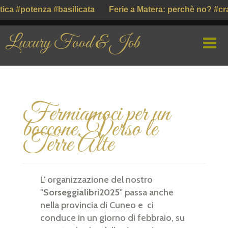
 #potenza #basilicata
Ferie a Matera: perchè no? #craco
Luxury Food & Job
HOME
Fermiamoci per un
CHI SIAMO
boccone. Verso le
PROFILE COMPANY
Terre Alte
PARLIAMO DI
L' organizzazione del nostro
GUSTO ITALIANO ( ІТАЛІЙСЬКИЙ СМАК )
"
Sorseggialibri2025
" passa anche
nella provincia di Cuneo e ci
conduce in un giorno di febbraio, su