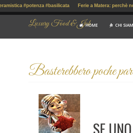
mistica #potenza #basilicata
Ferie a Matera: perchè no? 
Luxury Food & Job
HOME
CHI SIA
Basterebbero poche parol
SE UNO