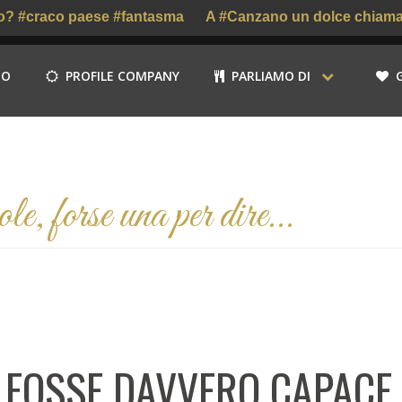
#craco paese #fantasma
A #Canzano un dolce chiamato #
MO
PROFILE COMPANY
PARLIAMO DI
e, forse una per dire...
 FOSSE DAVVERO CAPACE,