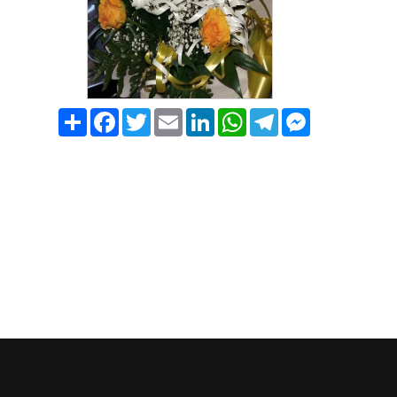
Share
Facebook
Twitter
Email
LinkedIn
WhatsApp
Telegram
Messenger