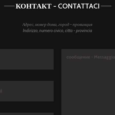
КОНТАКТ - CONTATTACI
Адрес, номер дома, город - провинция
Indirizzo, numero civico, citta - provincia