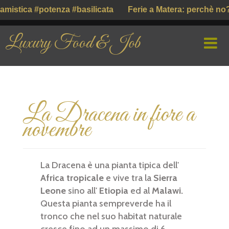
mistica #potenza #basilicata
Ferie a Matera: perchè no?
Luxury Food & Job
HOME
La Dracena in fiore a
CHI SIAMO
novembre
PROFILE COMPANY
PARLIAMO DI
La Dracena è una pianta tipica dell'
Africa tropicale
e vive tra la
Sierra
GUSTO ITALIANO ( ІТАЛІЙСЬКИЙ СМАК )
Leone
sino all'
Etiopia
ed al
Malawi.
Questa pianta sempreverde ha il
tronco che nel suo habitat naturale