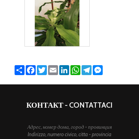
Share
Facebook
Twitter
Email
LinkedIn
WhatsApp
Telegram
Messenger
КОНТАКТ - CONTATTACI
Адрес, номер дома, город - провинция
Indirizzo, numero civico, citta - provincia