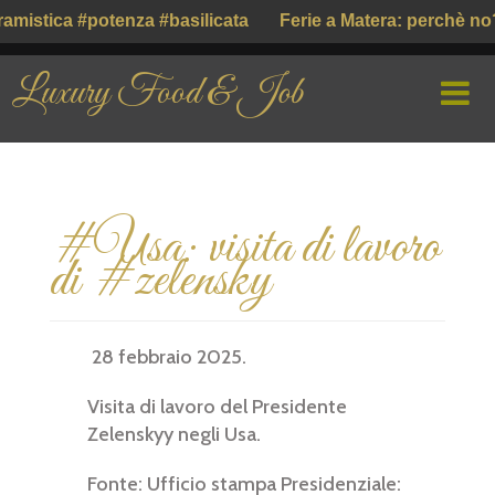
mistica #potenza #basilicata
Ferie a Matera: perchè no?
Luxury Food & Job
HOME
#Usa: visita di lavoro
CHI SIAMO
di #zelensky
PROFILE COMPANY
PARLIAMO DI
28 febbraio 2025.
GUSTO ITALIANO ( ІТАЛІЙСЬКИЙ СМАК )
Visita di lavoro del Presidente
Zelenskyy negli Usa.
Fonte: Ufficio stampa Presidenziale: