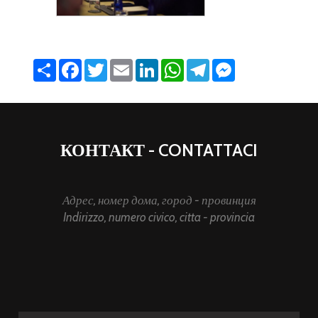
Share
Facebook
Twitter
Email
LinkedIn
WhatsApp
Telegram
Messenger
КОНТАКТ - CONTATTACI
Адрес, номер дома, город - провинция
Indirizzo, numero civico, citta - provincia