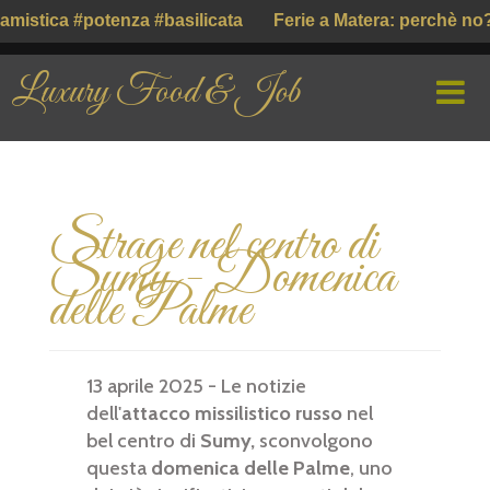
mistica #potenza #basilicata
Ferie a Matera: perchè no?
Luxury Food & Job
HOME
Strage nel centro di
CHI SIAMO
Sumy - Domenica
PROFILE COMPANY
delle Palme
PARLIAMO DI
13 aprile 2025 - Le notizie
GUSTO ITALIANO ( ІТАЛІЙСЬКИЙ СМАК )
dell'
attacco missilistico russo
nel
bel centro di
Sumy,
sconvolgono
questa
domenica delle Palme
, uno