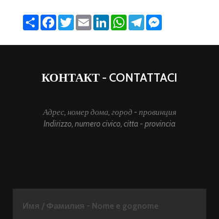
Share
Facebook
Twitter
Email
LinkedIn
WhatsApp
Telegram
Messenger
КОНТАКТ - CONTATTACI
Адрес, номер дома, город - провинция
Indirizzo, numero civico, citta - provincia