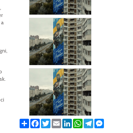
,
er
 a
gni,
o
sk.
ci
Share
Facebook
Twitter
Email
LinkedIn
WhatsApp
Telegram
Messenger