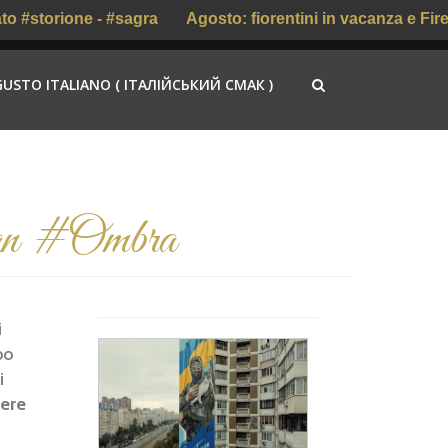
storione - #sagra
Agosto: fiorentini in vacanza e Firenze 
GUSTO ITALIANO ( ІТАЛІЙСЬКИЙ СМАК )
han #Ombra
i
po
i
dere