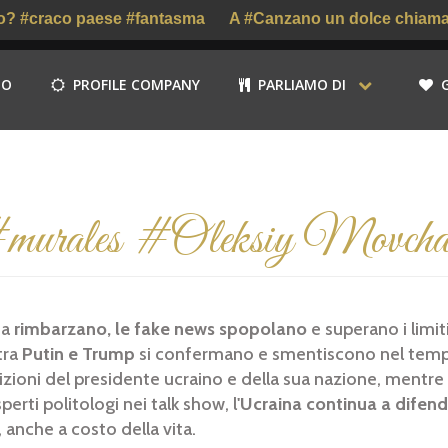
 #craco paese #fantasma
A #Canzano un dolce chiamato #
MO
PROFILE COMPANY
PARLIAMO DI
#murales #Oleksiy Movc
na
rimbarzano, le fake news spopolano
e superano i limit
 tra
Putin e Trump
si confermano e smentiscono nel tem
zioni del presidente ucraino e della sua nazione, mentre 
erti politologi nei talk show, l
'Ucraina continua a difen
ra, anche a costo della vita.