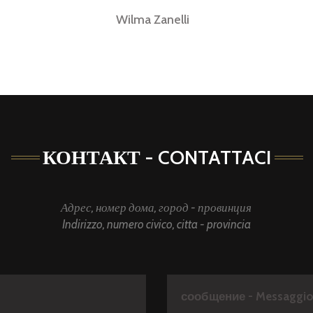
anelli
КОНТАКТ - CONTATTACI
Адрес, номер дома, город - провинция
Indirizzo, numero civico, citta - provincia