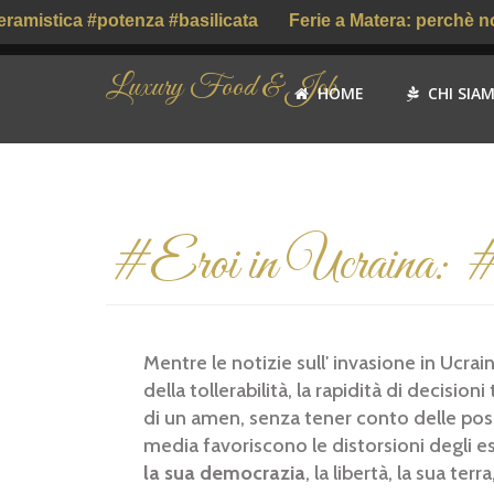
mistica #potenza #basilicata
Ferie a Matera: perchè no?
Luxury Food & Job
HOME
CHI SIA
#Eroi in Ucraina: 
Mentre le notizie sull' invasione in Ucrai
della tollerabilità, la rapidità di decisioni
di un amen, senza tener conto delle posi
media favoriscono le distorsioni degli esp
la sua democrazia
, la libertà, la sua ter