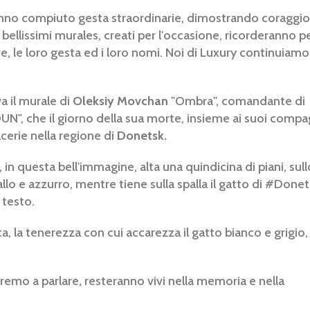
no compiuto gesta straordinarie, dimostrando coraggio
,
bellissimi murales, creati per l'occasione, ricorderanno p
e, le loro gesta ed i loro nomi. Noi di Luxury continuiamo
a il murale di
Oleksiy Movchan
"Ombra", comandante di
UN", che il giorno della sua morte, insieme ai suoi compa
cerie nella regione di
Donetsk.
, in questa bell'immagine, alta una quindicina di piani, sull
allo e azzurro, mentre tiene sulla spalla il gatto di #Donet
e testo.
a, la tenerezza con cui accarezza il gatto bianco e grigio, 
eremo a parlare
,
resteranno vivi nella memoria e nella