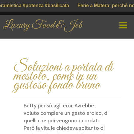
ramistica #potenza #basilicata
Ferie a Matera: perchè n
Luxury Food & Job
HOME
Soluzioni a portata di
CHI SIAMO
mestolo, come in un
PROFILE COMPANY
gustoso fondo bruno
PARLIAMO DI
Betty pensò agli eroi. Avrebbe
GUSTO ITALIANO ( ІТАЛІЙСЬКИЙ СМАК )
voluto compiere un gesto eroico, di
quelli che poi vengono ricordati.
Però la vita le chiedeva soltanto di