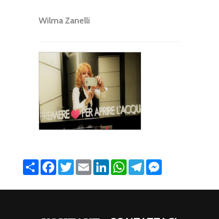
Wilma Zanelli
Share
Facebook
Twitter
Email
LinkedIn
WhatsApp
Telegram
Messenger